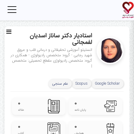
Toggle
igation
استادیار دکتر ساناز اسدیان
لفمجانی
انستیتو آموزشی تحقیقاتی و درمانی قلب و عروق
شهید رجایی - گروه: متخصص رادیولوژی - همکاری در
گروه: متخصص رادیولوژی
مقطع تحصیلی: متخصص
|
Google Scholar
Scopus
علم سنجی
۰
۰
پایان نامه
مقاله
۰
۰
همایش
کتاب