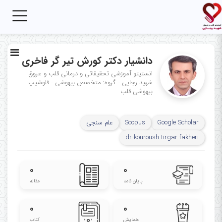
Toggle
igation
دانشیار دکتر کورش تیر گر فاخری
انستیتو آموزشی تحقیقاتی و درمانی قلب و عروق
شهید رجایی - گروه: متخصص بیهوشی - فلوشیپ
بیهوشی قلب
Google Scholar
Scopus
علم سنجی
dr-kouroush tirgar fakheri
۰
۰
پایان نامه
مقاله
۰
۰
همایش
کتاب