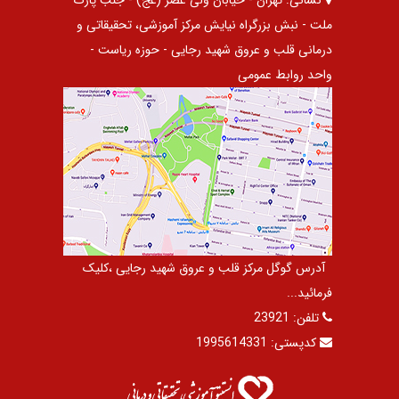
نشانی:
تهران - خیابان ولی عصر (عج) - جنب پارک
ملت - نبش بزرگراه نیایش مرکز آموزشی، تحقیقاتی و
درمانی قلب و عروق شهید رجایی - حوزه ریاست -
واحد روابط عمومی
آدرس گوگل مرکز قلب و عروق شهید رجایی ،کلیک
فرمائید...
تلفن:
23921
کدپستی:
1995614331