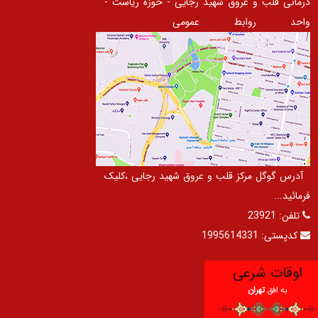
درمانی قلب و عروق شهید رجایی - حوزه ریاست -
واحد روابط عمومی
آدرس گوگل مرکز قلب و عروق شهید رجایی ،کلیک
فرمائید...
تلفن:
23921
کدپستی:
1995614331