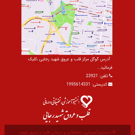
آدرس گوگل مرکز قلب و عروق شهید رجایی ،کلیک
فرمائید...
تلفن:
23921
کدپستی:
1995614331
© انستیتو آموزشی، تحقیقاتی و درمانی قلب و عروق شهید