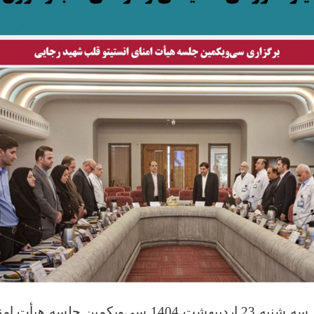
به گزارش دبیرخانه هیأت امناء انستیتو در روز سه شنبه