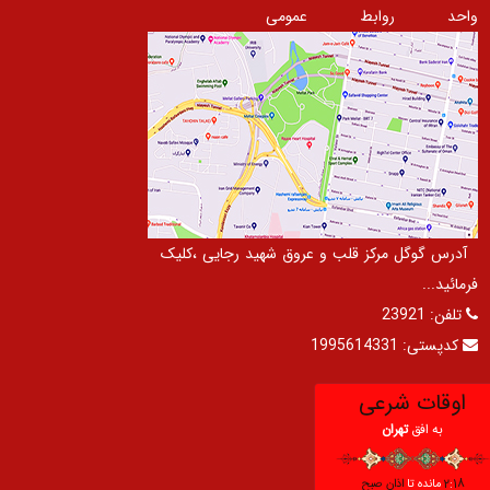
واحد روابط عمومی
آدرس گوگل مرکز قلب و عروق شهید رجایی ،کلیک
فرمائید...
تلفن:
23921
کدپستی:
1995614331