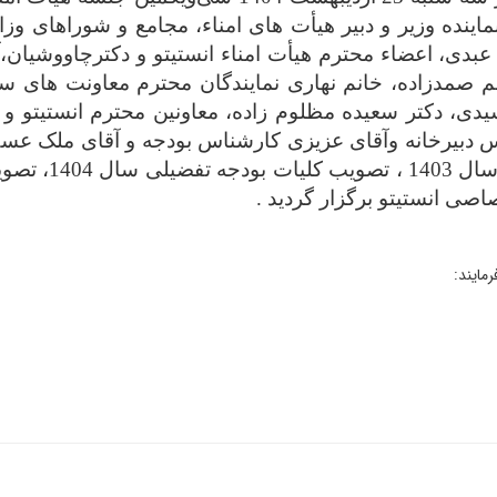
اینده وزیر و دبیر هیأت های امناء، مجامع و شوراهای 
عبدی، اعضاء محترم هیأت امناء انستیتو و دکترچاووشیان،
نم صمدزاده، خانم نهاری نمایندگان محترم معاونت های س
یدی، دکتر سعیده مظلوم زاده، معاونین محترم انستیتو و آق
س دبیرخانه وآقای عزیزی کارشناس بودجه و آقای ملک ع
با موضوعیت ارا
مایند: