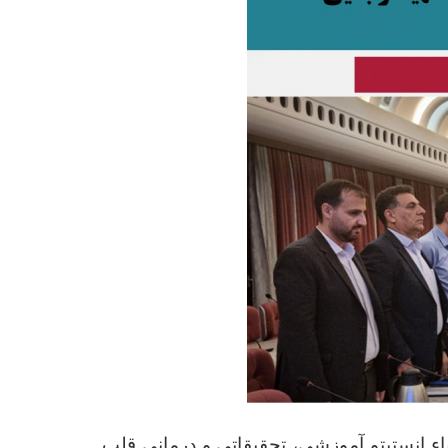
 23 اردیبهشت 1404 سی‌ویکمین جلسه هیأت امناء انستیتو آموزشی، تحقیقاتی و درمانی قلب