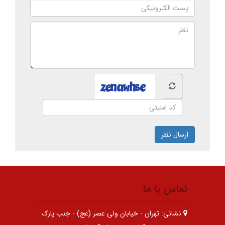
ارسال نظر
تماس با ما
نشانی:
تهران - خیابان ولی عصر (عج) - جنب پارک