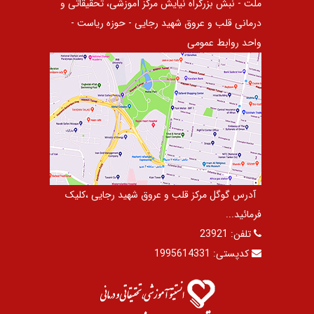
ملت - نبش بزرگراه نیایش مرکز آموزشی، تحقیقاتی و
درمانی قلب و عروق شهید رجایی - حوزه ریاست -
واحد روابط عمومی
آدرس گوگل مرکز قلب و عروق شهید رجایی ،کلیک
فرمائید...
تلفن:
23921
کدپستی:
1995614331