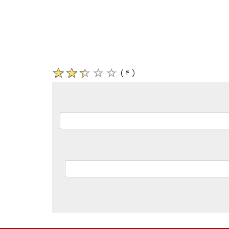
( ۴ )