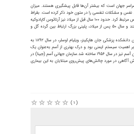
غیرواگیر است که بیش از ۲۶۰ میلیون نفر را مبتلا می‌کند و سالانه مسئول بیش از ۴۶۰ هزار مرگ در سراسر جهان است که بیشتر آن‌ها قابل پیشگیری هستند. میزان
۲۶۰۰ قبل از میلاد می‌رسد و مصر باستان نیز علائم تنگی نفس و مشکلات تنفسی را در متون خود ذکر کرده است. بقراط
(۴۶۰ تا ۳۷۰ قبل از میلاد) اولین کسی بود که وضعیت موجود در یونان باستان را توصیف و آن‌ها را با محرک‌های محیطی و مشاغل و حرفه‌های خاص مرتبط کرد. حدود ۱۰۰ سال قبل از میلاد نیز آرتائوس کاپادوکیه
تعریف مفصلی از آسم ارائه کرد که شبیه نحوه درک بشر امروزی از پیشرفت این بیماری است.رومیان باستان نیز به بررسی این وضعیت پرداختند و سال ۵۰ پس از میلاد، پلینی بزرگ ارتباط بین گرده گل و
قرن نوزدهم دکتر هنری اچ سالتر توصیف‌های پزشکی دقیقی از آنچه ارائه کرد که در طول حملات آسم در ریه‌ها اتفاق می‌افتد. یکی از بنیان‌گذاران دانشکده پزشکی جان هاپکینز، ویلیام اوسلر، در سال ۱۸۹۲ به
ژیک و محرک‌های خاص آسم مانند آب‌وهوا، احساسات شدید و رژیم غذایی اشاره کرد. دهه ۱۹۸۰ زمان تمرکز بر اهمیت سیستم ایمنی بود و درک بهتری از آسم به‌عنوان یک
بیماری التهابی مشاهده شد. در این دوره پزشکان نیاز به مدیریت آسم را حتی در صورت نداشتن علائم برجسته کردند. دستگاه‌های استنشاقی درمان آسم نیز در سال ۱۹۵۶ ساخته شد.سازمان جهانی آسم (جینا) در
 برگزار شد. روز جهانی آسم هر سال با هدف گسترش آگاهی در مورد چالش‌های پیش‌روی مبتلایان به این بیماری
( ۱ )