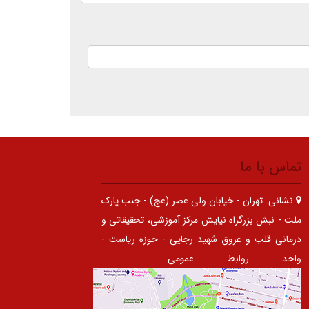
تماس با ما
نشانی:
تهران - خیابان ولی عصر (عج) - جنب پارک
ملت - نبش بزرگراه نیایش مرکز آموزشی، تحقیقاتی و
درمانی قلب و عروق شهید رجایی - حوزه ریاست -
واحد روابط عمومی