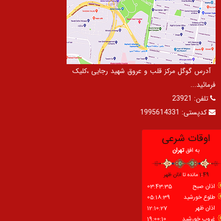
آدرس گوگل مرکز قلب و عروق شهید رجایی ،کلیک
فرمائید...
تلفن:
23921
کدپستی:
1995614331