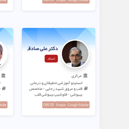
holar
ORCID
Scopus
Google Scholar
دکتر علی صادقی
استاد
مرکزی
انستیتو آموزشی تحقیقاتی و درمانی
ا
قلب و عروق شهید رجایی - متخصص
ق
بیهوشی - فلوشیپ بیهوشی قلب
ب
holar
ORCID
Scopus
Google Scholar