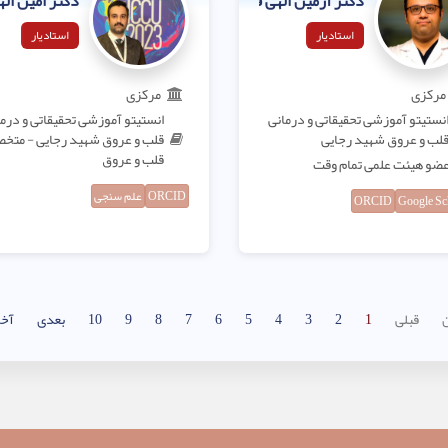
دکتر آرمین الهی فر
دکتر امین اله
استادیار
استادیار
مرکزی
مرکزی
نستیتو آموزشی تحقیقاتی و درمانی
انستیتو آموزشی تحقیقاتی و درم
لب و عروق شهید رجایی
قلب و عروق شهید رجایی - مت
قلب و عروق
ضو هیئت علمی تمام وقت
ORCID
علم سنجی
ORCID
Google Sc
ن
قبلی
1
2
3
4
5
6
7
8
9
10
بعدی
آخر