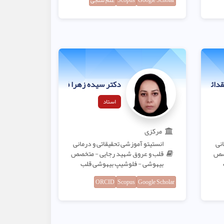
Google Scholar
Scopus
علم سنجی
قدائی
دکتر سیده زهرا فریطوس
استاد
مرکزی
انی
انستیتو آموزشی تحقیقاتی و درمانی
خصص
قلب و عروق شهید رجایی - متخصص
بیهوشی - فلوشیپ بیهوشی قلب
ORCID
Scopus
Google Scholar