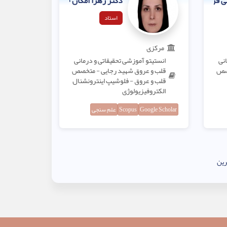
ی فر
دکتر زهرا امکان جو
استاد
مرکزی
انی
انستیتو آموزشی تحقیقاتی و درمانی
خصص
قلب و عروق شهید رجایی - متخصص
قلب و عروق - فلوشیپ اینترونشنال
الکتروفیزیولوژی
Google Scholar
Scopus
علم سنجی
ین