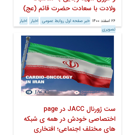
ولادت با سعادت حضرت قائم (عج)
۲۶ اسفند ۱۴۰۰
خبر صفحه اول روابط عمومی
اخبار
اخبار
تصویری
ست ژورنال JACC در page
اختصاصى خودش در همه ى شبکه
های مختلف اجنماعی؛ افتخاری