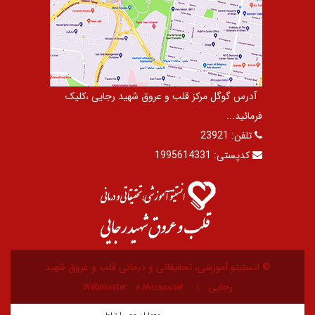
آدرس گوگل مرکز قلب و عروق شهید رجایی ،کلیک
فرمائید...
تلفن:
23921
کدپستی:
1995614331
© انستیتو آموزشی، تحقیقاتی و درمانی قلب و عروق شهید
رجایی
Webmaster:
A.Mirzayousef