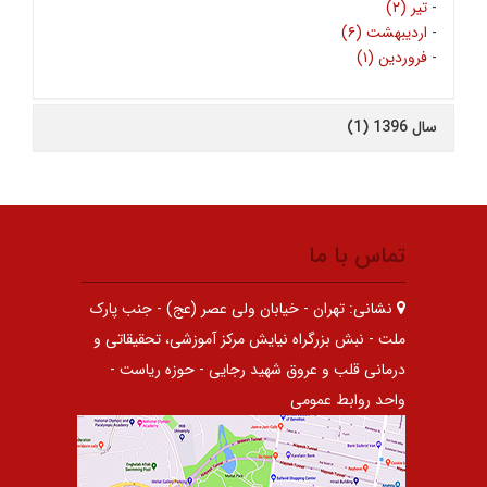
-
تیر (۲)
-
اردیبهشت (۶)
-
فروردین (۱)
سال 1396 (1)
تماس با ما
نشانی:
تهران - خیابان ولی عصر (عج) - جنب پارک
ملت - نبش بزرگراه نیایش مرکز آموزشی، تحقیقاتی و
درمانی قلب و عروق شهید رجایی - حوزه ریاست -
واحد روابط عمومی