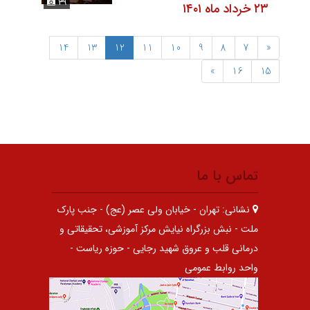
۳۹
۲۳ خرداد ماه ۱۴۰۱
14
13
12
11
10
9
8
7
«
»
16
15
تماس با ما
نشانی:
تهران - خیابان ولی عصر (عج) - جنب پارک
ملت - نبش بزرگراه نیایش مرکز آموزشی، تحقیقاتی و
درمانی قلب و عروق شهید رجایی - حوزه ریاست -
واحد روابط عمومی