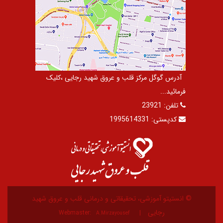
آدرس گوگل مرکز قلب و عروق شهید رجایی ،کلیک
فرمائید...
تلفن:
23921
کدپستی:
1995614331
© انستیتو آموزشی، تحقیقاتی و درمانی قلب و عروق شهید
رجایی
Webmaster:
A.Mirzayousef