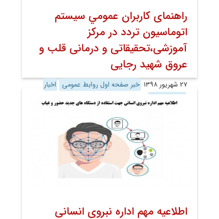
راﻫﻨﻤﺎی ﻛﺎرﺑﺮان ﻋﻤﻮﻣﻲ ﺳﻴﺴﺘﻢ
اﺗﻮﻣﺎﺳﻴﻮن ﺗﺮدد در مرکز
آموزشی،تحقیقاتی و درمانی قلب و
عروق شهید رجایی
۲۷ شهریور ۱۳۹۸
خبر صفحه اول روابط عمومی
اخبار
اخبار تصویری
اطلاعیه مهم اداره نبروی انسانی