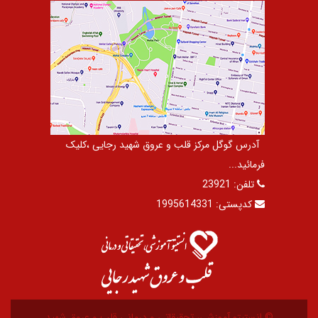
آدرس گوگل مرکز قلب و عروق شهید رجایی ،کلیک
فرمائید...
تلفن:
23921
کدپستی:
1995614331
© انستیتو آموزشی، تحقیقاتی و درمانی قلب و عروق شهید