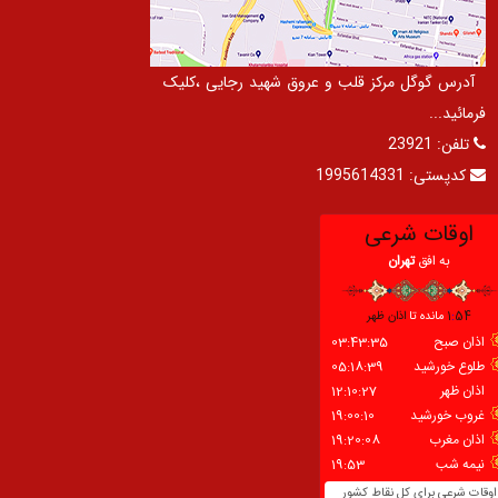
آدرس گوگل مرکز قلب و عروق شهید رجایی ،کلیک
فرمائید...
تلفن:
23921
کدپستی:
1995614331