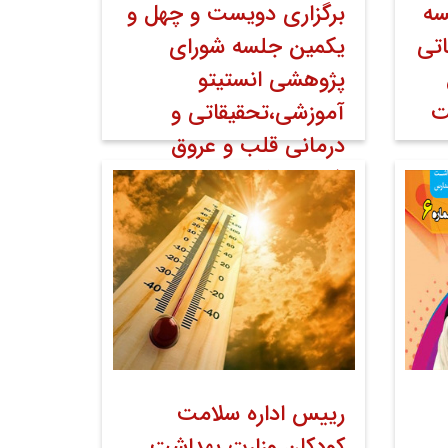
سه
برگزاری دویست­ و چهل و
اتی
یکمین جلسه شورای
پژوهشی انستیتو
ت
آموزشی،تحقیقاتی و
درمانی قلب و عروق
شهید رجایی
ط
۱۶ مرداد ۱۴۰۲
خبر صفحه اول روابط
عمومی
اخبار
اخبار تصویری
رییس اداره سلامت
کودکان وزارت بهداشت