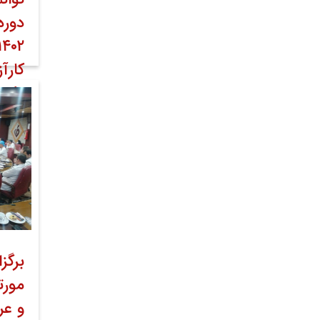
دوره
کارآ
دکتر
۱۴ مرداد ۱۴۰۲
عموم
برگز
مورت
و عر