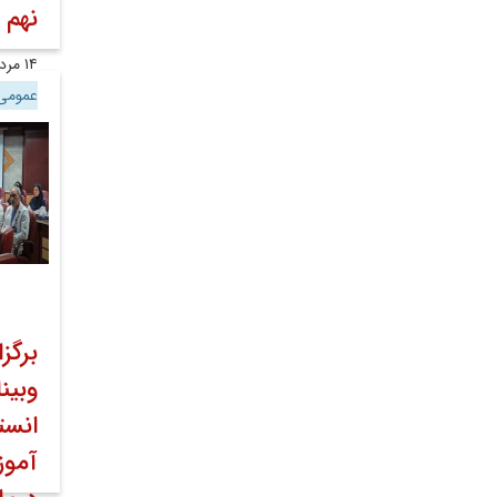
نهم م
۱۴ مرداد ۱۴۰۲
عموم
برگز
وبین
انست
آموز