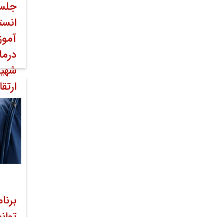
جلسه
انست
آموز
درما
شهید
ارتق
مردادم
۱۸ مرداد ۱۴۰۲
عموم
برنا
توان