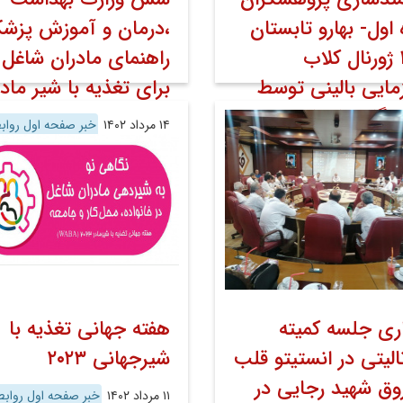
 اول- بهارو تابستان
،درمان و آموزش پزش
۱۴۰۲ ژورنال کلاب
راهنمای مادران شاغل
زمایی بالینی توسط
برای تغذیه با شیر مادر
 یگانه پاسبانی
۱۴ مرداد ۱۴۰۲
خبر صفحه اول رواب
عمومی
اخبار
اخبار تصویری
خبر صفحه اول روابط
ی
اخبار
اخبار تصویری
اری جلسه کمیته
هفته جهانی تغذیه با
الیتی در انستیتو قلب
شیرجهانی ۲۰۲۳
وق شهید رجایی در
۱۱ مرداد ۱۴۰۲
خبر صفحه اول روابط