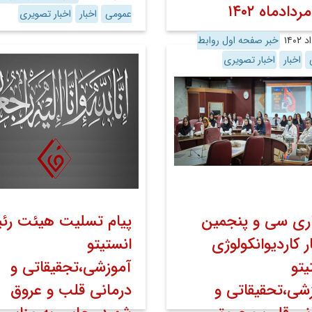
ردادماه ۱۴۰۲
عمومی
اخبار
اخبار تصویری
خبر صفحه اول روابط
ی
اخبار
اخبار تصویری
اری سى و پنجمین
پیام تسلیت هیئت رئ
ار کاردیوانکولوژی
انستیتو
یتو
آموزشی،تجقیقاتی و
شی،تحقیقاتی و
درمانی قلب و عروق