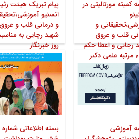
 کمیته مورتالیتی در
پیام تبریک هیئت رئی
یتو
انستیو آموزشی،تحقیق
شی،تحقیقاتی و
و درمانی قلب و عروق
نی قلب و عروق
شهید رچایی به مناسب
 رجایی و اعطا حکم
روز خبرنگار
اء مرتبه علمی دکتر
۱۷ مرداد ۱۴۰۲
خبر صفحه اول رواب
ناصر هداوند در مورخ ۱۶
عمومی
اخبار
اخبار تصویری
اه ۱۴۰۲
خبر صفحه اول روابط
ی
اخبار
اخبار تصویری
مه آموزشی
بسته اطلاعاتی شماره
مندسازی پژوهشگران
شش وزارت بهداشت