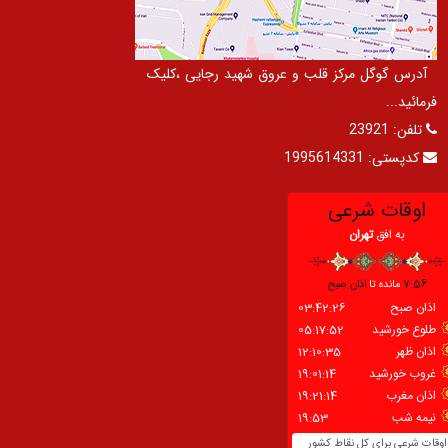
آدرس گوگل مرکز قلب و عروق شهید رجایی ،کلیک
فرمائید...
تلفن:
23921
کدپستی:
1995614331