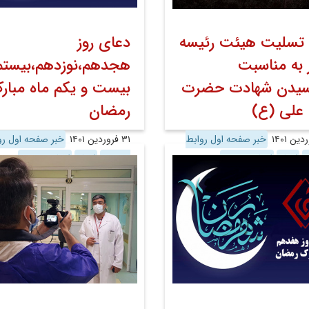
 تسلیت هیئت رئیسه
دعای روز
 به مناسبت
هجدهم،نوزدهم،بیستم
رسیدن شهادت حضرت
بیست و یکم ماه مبار
 علی (ع)
رمضان
خبر صفحه اول روابط
۳۱ فروردین ۱۴۰۱
خبر صفحه اول رو
ی
اخبار
اخبار تصویری
عمومی
اخبار
اخبار تصویری