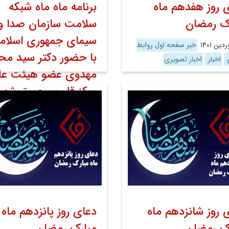
 روز هفدهم ماه
برنامه ماه ماه شبکه
ک رمضان
سلامت سازمان صدا و
سیمای جمهوری اسلام
خبر صفحه اول روابط
با حضور دکتر سید مح
ی
اخبار
اخبار تصویری
مهدوی عضو هیئت عل
مرکز قلب و عروق شهی
رجایی
۲۹ فروردین ۱۴۰۱
خبر صفحه اول رو
عمومی
اخبار
اخبار تصویری
 روز شانزدهم ماه
دعای روز پانزدهم ماه
ک رمضان
مبارک رمضان