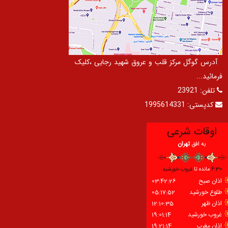
آدرس گوگل مرکز قلب و عروق شهید رجایی ،کلیک
فرمائید...
تلفن:
23921
کدپستی:
1995614331