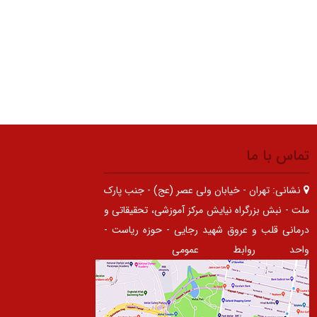
تماس با ما
نشانی:
تهران - خیابان ولی عصر (عج) - جنب پارک
ملت - نبش بزرگراه نیایش مرکز آموزشی، تحقیقاتی و
درمانی قلب و عروق شهید رجایی - حوزه ریاست -
واحد روابط عمومی