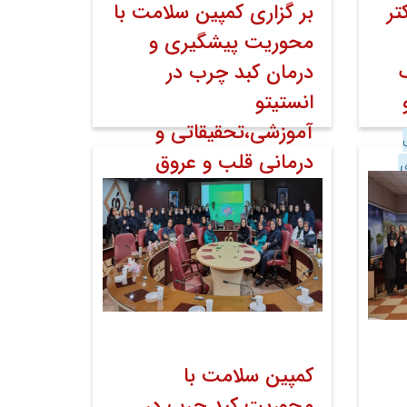
تر
بر گزاری کمپین سلامت با
محوریت پیشگیری و
درمان کبد چرب در
انستیتو
آموزشی،تحقیقاتی و
درمانی قلب و عروق
ی
شهید رجایی
۰۲ اردیبهشت ۱۴۰۳
خبر صفحه اول
روابط عمومی
اخبار
همایشها و
سمینارها
کمپین سلامت با
محوریت کبد چرب در