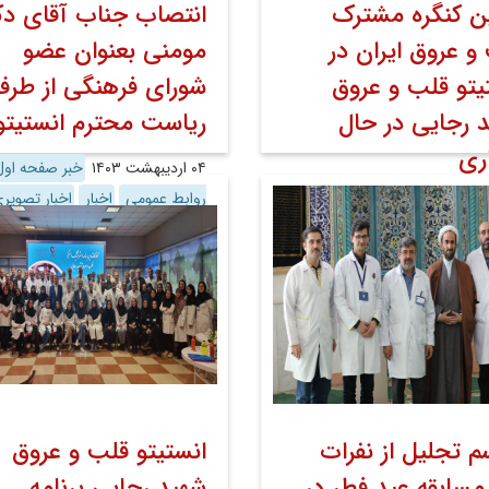
ن کنگره مشترک
انتصاب جناب آقای دک
و عروق ایران در
مومنی بعنوان عضو
یتو قلب و عروق
شورای فرهنگی از طرف
 رجایی در حال
ریاست محترم انستیتو
اری
۰۴ اردیبهشت ۱۴۰۳
خبر صفحه اول
روابط عمومی
اخبار
اخبار تصویر
خبر صفحه اول
 عمومی
اخبار
اخبار تصویری
م تجلیل از نفرات
انستیتو قلب و عروق
 مسابقه عید فطر در
شهید رجایی برنامه