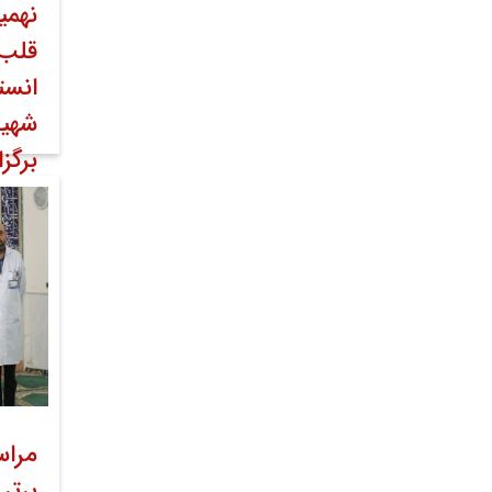
نهمی
قلب 
انست
شهید
برگز
۰۵ اردیبهشت ۱۴۰۳
روابط
مراس
برتر